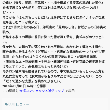
の違い（香り、湿度、空気感・・・場を構成する要素の連続した変化）
を肌で感じながら歩き、佇むコトは金澤の大切な味わいの一つだけ
ど・・・
そこから「ほんのちょっとだけ」足を伸ばすとさらにダイナミックな変
化を楽しむコトが出来る。
これは1月の上旬のある日、卯辰山の「見晴らし台」付近からの旧市街の
眺め。
密集する家々の屋根に前日に降った雪が薄く乗り、街並みがホワッと白
い。
遥か彼方、太陽の下に薄く伸びる水平線はこれから鈍く輝き出す頃か。
随分山奥に居るようだけど実は・・・代表的な観光地の一つ「ひがし茶
屋街」からわずか1,2キロくらいの散策で眺めるコトが出来る光景。
（観音坂女坂〜花菖蒲園〜千杵坂〜豊国神社脇〜善妙寺脇の遊歩道を抜
けるとすぐソコ。高低差はちょっとあるけど）
モチロン駐車場も整備されているので、車で観光にいらっしゃった方も
気軽に立ち寄って（兼六園からもクルマだと10分とかからない）この
「近くて遥かな光景」を眺めて頂きたい。
2012年01月09日 16時13分撮影
この場所を
金澤コンシェルジュ通信マップ
で表示
モリ川 ヒロトー