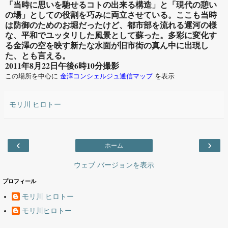
「当時に思いを馳せるコトの出来る構造」と「現代の憩い
の場」としての役割を巧みに両立させている。ここも当時
は防御のためのお堀だったけど、都市部を流れる運河の様
な、平和でユッタリした風景として蘇った。多彩に変化す
る金澤の空を映す新たな水面が旧市街の真ん中に出現し
た、とも言える。
2011年8月22日午後6時10分撮影
この場所を中心に
金澤コンシェルジュ通信マップ
を表示
モリ川 ヒロトー
‹
›
ホーム
ウェブ バージョンを表示
プロフィール
モリ川 ヒロトー
モリ川ヒロトー