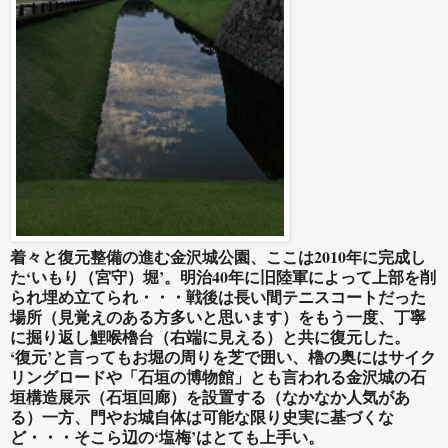
着々と復元整備の進む金沢城公園、ここは2010年に完成し
た‘いもり（宮守）堀’。明治40年に旧陸軍によって上部を削
られ埋め立てられ・・・戦後は長い間テニスコートだった
場所（見覚えのある方多いと思います）をもう一度、丁寧
に掘り返し鯉喉櫓台（右端に見える）と共に復元した。
‘復元’と言ってもお堀の周りを芝で囲い、櫓の奥にはサイク
リングロードや「石垣の博物館」とも言われる金沢城の石
垣構造展示（石垣回廊）を設置する（なかなか人気があ
る）一方、門やお城自体は可能な限り史実に基づくな
ど・・・そこら辺の‘塩梅’はとても上手い。